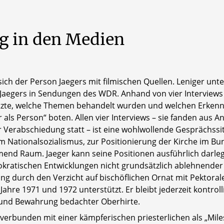
ng
in
den
Medien
ch der Person Jaegers mit filmischen Quellen. Leniger unte
l Jaegers in Sendungen des WDR. Anhand von vier Interview
zte, welche Themen behandelt wurden und welchen Erkenntn
als Person“ boten. Allen vier Interviews – sie fanden aus A
r Verabschiedung statt – ist eine wohlwollende Gesprächs
rs im Nationalsozialismus, zur Positionierung der Kirche im
nd Raum. Jaeger kann seine Positionen ausführlich darlegen
kratischen Entwicklungen nicht grundsätzlich ablehnender B
ng durch den Verzicht auf bischöflichen Ornat mit Pektoral
Jahre 1971 und 1972 unterstützt. Er bleibt jederzeit kontrolli
und Bewahrung bedachter Oberhirte.
verbunden mit einer kämpferischen priesterlichen als „Miles