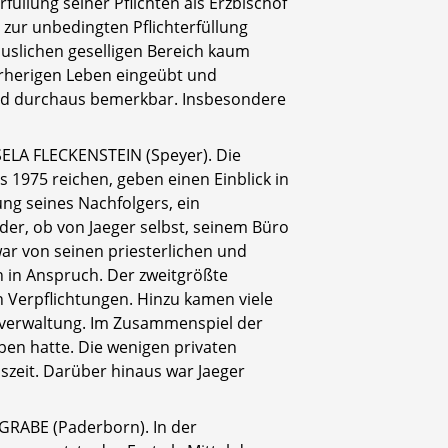
füllung seiner Pflichten als Erzbischof
s zur unbedingten Pflichterfüllung
äuslichen geselligen Bereich kaum
orherigen Leben eingeübt und
feld durchaus bemerkbar. Insbesondere
ISELA FLECKENSTEIN (Speyer). Die
s 1975 reichen, geben einen Einblick in
ng seines Nachfolgers, ein
nder, ob von Jaeger selbst, seinem Büro
ar von seinen priesterlichen und
en in Anspruch. Der zweitgrößte
n Verpflichtungen. Hinzu kamen viele
sverwaltung. Im Zusammenspiel der
ben hatte. Die wenigen privaten
zeit. Darüber hinaus war Jaeger
 GRABE (Paderborn). In der