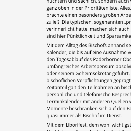
nüchtern und sachlich, sondern auch ve
ganz oben in der Prioritätenliste. All
brachte einen besonders großen Arbeit
zuließ. Die typischen, sogenannten „
verinnerlicht hatte, machen sich auch
sind hier Pünktlichkeit und Sparsamke
Mit dem Alltag des Bischofs anhand se
Kalender, die bis auf eine Ausnahme vo
den Tagesablauf des Paderborner Oberh
umfangreiches Arbeitspensum absolviert
oder seinem Geheimsekretär geführt, e
bischöflichen Verpflichtungen geprägt.
Zeitanteil galt den Teilnahmen an bis
persönliche und telefonische Bespre
Terminkalender mit anderen Quellen wi
Momente beschränken sich auf den Bes
quasi immer als Bischof im Dienst.
Mit dem Liborifest, dem wohl wichtigs