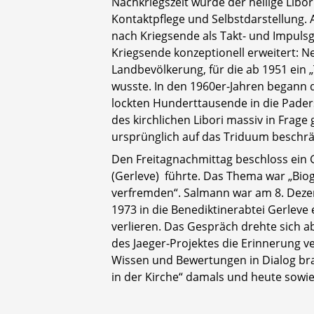
Nachkriegszeit wurde der heilige Libor
Kontaktpflege und Selbstdarstellung. 
nach Kriegsende als Takt- und Impuls
Kriegsende konzeptionell erweitert: 
Landbevölkerung, für die ab 1951 ein 
wusste. In den 1960er-Jahren begann d
lockten Hunderttausende in die Pader
des kirchlichen Libori massiv in Frage 
ursprünglich auf das Triduum beschrän
Den Freitagnachmittag beschloss ein
(Gerleve) führte. Das Thema war „Bio
verfremden“. Salmann war am 8. Deze
1973 in die Benediktinerabtei Gerleve 
verlieren. Das Gespräch drehte sich a
des Jaeger-Projektes die Erinnerung ve
Wissen und Bewertungen in Dialog br
in der Kirche“ damals und heute sowie