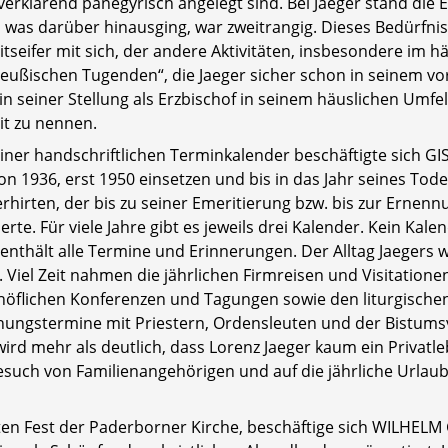
rklärend panegyrisch angelegt sind. Bei Jaeger stand die Er
es, was darüber hinausging, war zweitrangig. Dieses Bedürfni
seifer mit sich, der andere Aktivitäten, insbesondere im h
preußischen Tugenden“, die Jaeger sicher schon in seinem v
 in seiner Stellung als Erzbischof in seinem häuslichen Um
it zu nennen.
iner handschriftlichen Terminkalender beschäftigte sich G
n 1936, erst 1950 einsetzen und bis in das Jahr seines Tode
irten, der bis zu seiner Emeritierung bzw. bis zur Ernennu
e. Für viele Jahre gibt es jeweils drei Kalender. Kein Kale
nthält alle Termine und Erinnerungen. Der Alltag Jaegers w
 Viel Zeit nahmen die jährlichen Firmreisen und Visitation
chöflichen Konferenzen und Tagungen sowie den liturgische
chungstermine mit Priestern, Ordensleuten und der Bistum
rd mehr als deutlich, dass Lorenz Jaeger kaum ein Privatle
uch von Familienangehörigen und auf die jährliche Urlaubs
ten Fest der Paderborner Kirche, beschäftige sich WILHELM