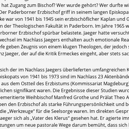
 hat Zugang zum Bischof? Wer wurde gehört? Wer durfte w
er Paderborner Erzbischof griff in seinem langen Episkopat
e war von 1941 bis 1945 sein erzbischöflicher Kaplan und 
n der Theologischen Fakultät in Paderborn. Im Jahre 1965 w
borner Erzbischof spürbar belastete. Jaeger hatte versucht
wechsel im Nachlass Jaegers enthalten auch emotionale Rea
efe geben Zeugnis von einem klugen Theologen, der jedoch 
z Jaeger, der auf die Kritik Ermeckes eingeht, aber stets sa
ch der im Nachlass Jaegers überlieferten umfangreichen K
 Episkopats von 1941 bis 1973 sind im Nachlass 23 Aktenbä
n aus dem Ostteil des Erzbistums (Kommissariat Magdeburg).
tlichen signifikant waren. Die Ergebnisse dieser Studien wu
r emeritierte Weihbischof Manfred Grothe und Prälat Theo A
ben den Erzbischof als starke Führungspersönlichkeit und 
er die „Werkzeuge“ für die Seelsorge waren. Im direkten Ges
s Jaeger sich als „Vater des Klerus“ gesehen hat. Er agierte
zungen um neue pastorale Wege darum bemüht, dass sich k