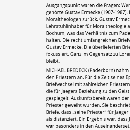
Ausgangspunkt waren die Fragen: Wer
gehörte Gustav Ermecke (1907-1987). D
Moraltheologen zurück. Gustav Ermeck
Lehrstuhlinhaber für Moraltheologie a
Bochum, was das Verhältnis zum Pader
halten. Die recht umfangreichen Brief
Gustav Ermecke. Die überlieferten Bri
fokussiert. Ganz im Gegensatz zu Loren
bleibt.
MICHAEL BREDECK (Paderborn) nahm si
den Priestern an. Für die Zeit seines
Briefwechsel mit zahlreichen Priester
die für Jaegers Beziehung zu den Geis
gespiegelt. Auskunftsbereit waren de
Priester geweiht wurden. Sie beschrie
Briefe, dass „seine Priester“ für Jaeg
als distanziert. Ein Ergebnis war, das
war besonders in den Auseinanderset