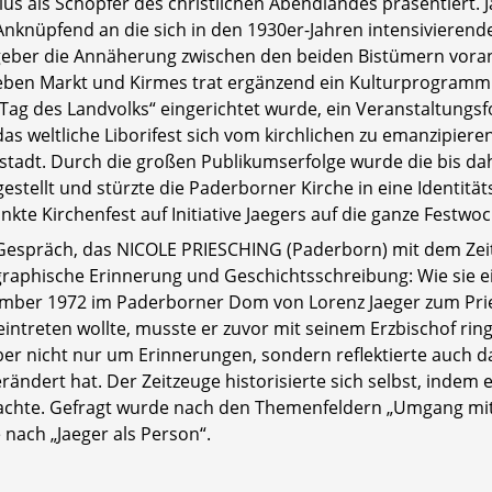
ius als Schöpfer des christlichen Abendlandes präsentiert. Ja
Anknüpfend an die sich in den 1930er-Jahren intensivierend
geber die Annäherung zwischen den beiden Bistümern voran.
Neben Markt und Kirmes trat ergänzend ein Kulturprogramm. 
„Tag des Landvolks“ eingerichtet wurde, ein Veranstaltungsf
as weltliche Liborifest sich vom kirchlichen zu emanzipier
stadt. Durch die großen Publikumserfolge wurde die bis d
gestellt und stürzte die Paderborner Kirche in eine Identitä
kte Kirchenfest auf Initiative Jaegers auf die ganze Festw
 Gespräch, das NICOLE PRIESCHING (Paderborn) mit dem Ze
graphische Erinnerung und Geschichtsschreibung: Wie sie 
mber 1972 im Paderborner Dom von Lorenz Jaeger zum Pries
eintreten wollte, musste er zuvor mit seinem Erzbischof ring
ber nicht nur um Erinnerungen, sondern reflektierte auch 
rändert hat. Der Zeitzeuge historisierte sich selbst, indem
achte. Gefragt wurde nach den Themenfeldern „Umgang mit
 nach „Jaeger als Person“.