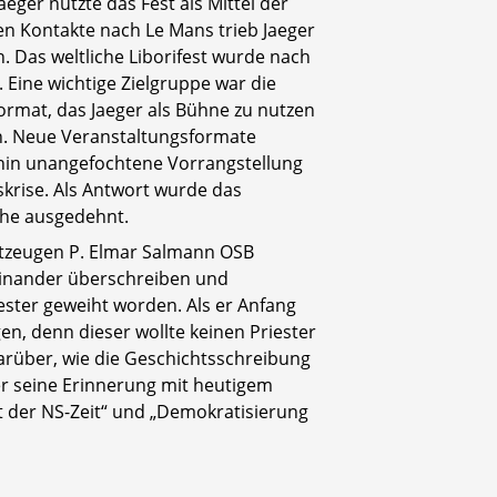
eger nutzte das Fest als Mittel der
en Kontakte nach Le Mans trieb Jaeger
 Das weltliche Liborifest wurde nach
Eine wichtige Zielgruppe war die
ormat, das Jaeger als Bühne zu nutzen
en. Neue Veranstaltungsformate
ahin unangefochtene Vorrangstellung
tskrise. Als Antwort wurde das
oche ausgedehnt.
itzeugen P. Elmar Salmann OSB
einander überschreiben und
ter geweiht worden. Als er Anfang
en, denn dieser wollte keinen Priester
darüber, wie die Geschichtsschreibung
 er seine Erinnerung mit heutigem
 der NS-Zeit“ und „Demokratisierung