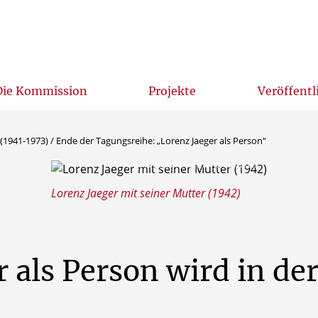
Die Kommission
Projekte
Veröffent
Lorenz Kardinal Jaeger (1941-1973)
Links zur kirchlichen Zeitgeschichte
In Memoriam Pater Joachim Schmiedl ISch (19
 (1941-1973)
/
Ende der Tagungsreihe: „Lorenz Jaeger als Person“
© Dokumentationsstelle Hardehausen
Lorenz Jaeger mit seiner Mutter (1942)
r
als
Person
wird
in
de